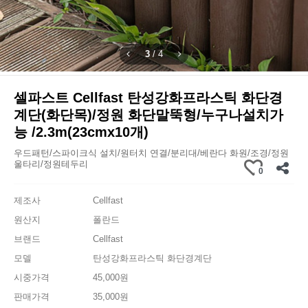
4
/
4
셀파스트 Cellfast 탄성강화프라스틱 화단경
계단(화단목)/정원 화단말뚝형/누구나설치가
능 /2.3m(23cmx10개)
우드패턴/스파이크식 설치/원터치 연결/분리대/베란다 화원/조경/정원
울타리/정원테두리
0
제조사
Cellfast
원산지
폴란드
브랜드
Cellfast
모델
탄성강화프라스틱 화단경계단
시중가격
45,000원
판매가격
35,000원