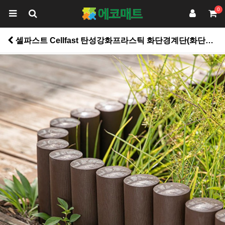
0
셀파스트 Cellfast 탄성강화프라스틱 화단경계단(화단목)/정원 화단말뚝형/누구나설치가능 /2.3m(23cmx10개) > 놀이시설