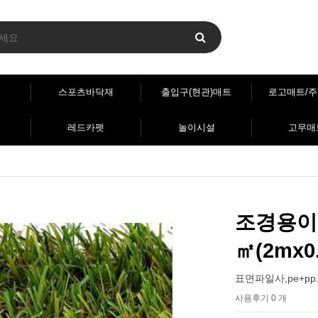
스포츠바닥재
출입구(현관)매트
로고매트/
레드카펫
놀이시설
고무매
조경용이
㎡(2mx0
표면파일사,pe+pp.밑
사용후기 0 개