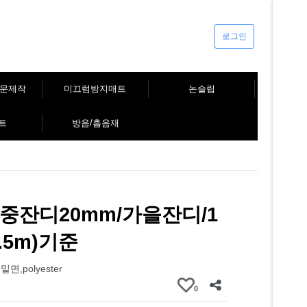
로그인
주문제작
미끄럼방지매트
논슬립
트
방음/흡음재
중잔디20mm/가을잔디/1
.5m)기준
면,polyester
0