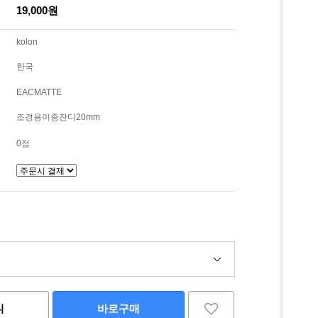
19,000원
kolon
한국
EACMATTE
조경용이중잔디20mm
0점
니
바로구매