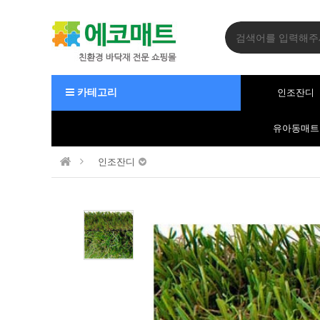
카테고리
인조잔디
유아동매트
인조잔디