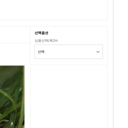
선택옵션
상품선택(폭2m