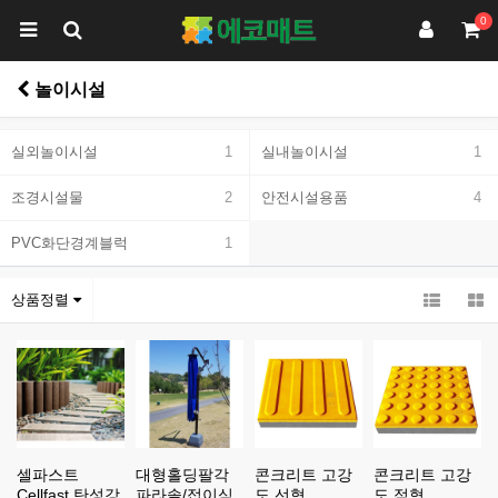
0
놀이시설
실외놀이시설
1
실내놀이시설
1
조경시설물
2
안전시설용품
4
PVC화단경계블럭
1
상품정렬
셀파스트
대형홀딩팔각
콘크리트 고강
콘크리트 고강
Cellfast 탄성강
파라솔/접이식
도 선형
도 점형