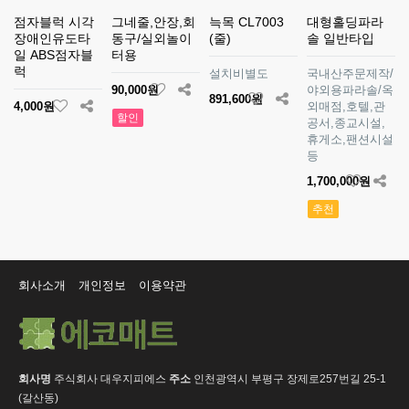
점자블럭 시각
그네줄,안장,회
늑목 CL7003
대형홀딩파라
장애인유도타
동구/실외놀이
(줄)
솔 일반타입
일 ABS점자블
터용
럭
설치비별도
국내산주문제작/
90,000원
야외용파라솔/옥
891,600원
4,000원
외매점,호텔,관
할인
공서,종교시설,
휴게소,팬션시설
등
1,700,000원
추천
회사소개
개인정보
이용약관
회사명
주식회사 대우지피에스
주소
인천광역시 부평구 장제로257번길 25-1
(갈산동)