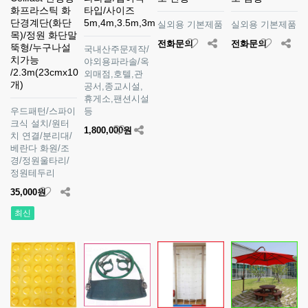
화프라스틱 화
타입/사이즈
단경계단(화단
5m,4m,3.5m,3m
실외용 기본제품
실외용 기본제품
목)/정원 화단말
전화문의
전화문의
뚝형/누구나설
국내산주문제작/
치가능
야외용파라솔/옥
/2.3m(23cmx10
외매점,호텔,관
개)
공서,종교시설,
휴게소,팬션시설
우드패턴/스파이
등
크식 설치/원터
1,800,000원
치 연결/분리대/
베란다 화원/조
경/정원울타리/
정원테두리
35,000원
최신