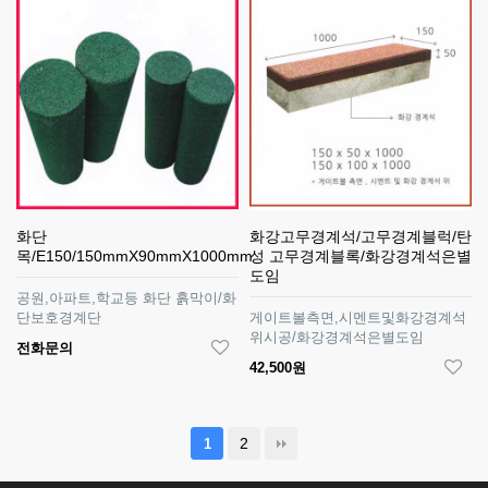
화단
화강고무경계석/고무경계블럭/탄
목/E150/150mmX90mmX1000mm
성 고무경계블록/화강경계석은별
도임
공원,아파트,학교등 화단 흙막이/화
단보호경계단
게이트볼측면,시멘트및화강경계석
위시공/화강경계석은별도임
전화문의
42,500원
2
1