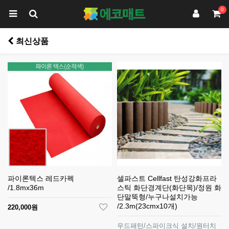
0
최신상품
파이론텍스 레드카펙
셀파스트 Cellfast 탄성강화프라
/1.8mx36m
스틱 화단경계단(화단목)/정원 화
단말뚝형/누구나설치가능
/2.3m(23cmx10개)
220,000원
우드패턴/스파이크식 설치/원터치