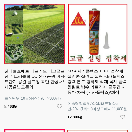
잔디보호매트 터프가드 파크골프
SIKA 시카플렉스 11FC 접착제
장 컨트리클럽 CC 생태공원 아파
실리콘 실란트 실링 씨카플렉스
트단지 공원 골프장 화단 관공서/
강력 본드 경화제 석재 목재 금속
시공은별도문의
씰란트 방수 카트리지 글루건 자
동차 차량 (시카플렉스)/회색
포장단위 10㎡(44장) 70㎡(308장)
논슬립접착제/회색/빠른경화시
8,400원
간/20개(1박스)이상구매시11,000원
12,300원