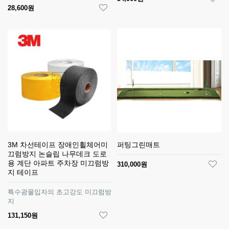
28,600원
3M 차선테이프 장애인휠체어미
퍼팅그린매트
끄럼방지 논슬립 나무데크 도로
용 계단 아파트 주차장 미끄럼방
310,000원
지 테이프
특수광물입자의 초고강도 미끄럼방
지
131,150원