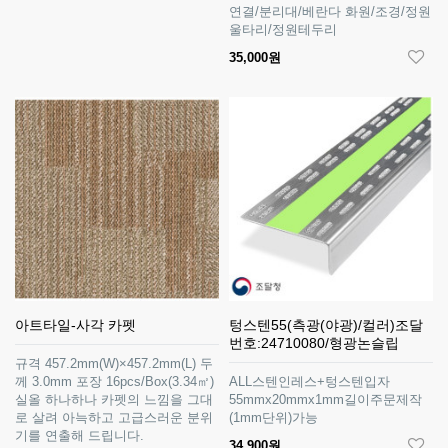
연결/분리대/베란다 화원/조경/정원
울타리/정원테두리
35,000원
아트타일-사각 카펫
텅스텐55(측광(야광)/컬러)조달
번호:24710080/형광논슬립
규격 457.2mm(W)×457.2mm(L) 두
께 3.0mm 포장 16pcs/Box(3.34㎡)
ALL스텐인레스+텅스텐입자
실올 하나하나 카펫의 느낌을 그대
55mmx20mmx1mm길이주문제작
로 살려 아늑하고 고급스러운 분위
(1mm단위)가능
기를 연출해 드립니다.
34,900원