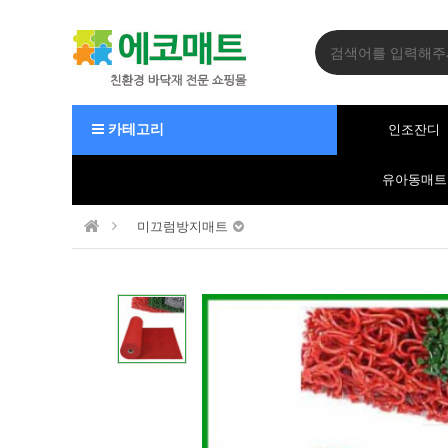
카테고리
인조잔디
유아동매트
미끄럼방지매트