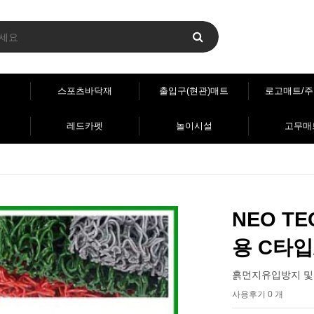
스포츠바닥재
출입구(현관)매트
로고매트/
레드카펫
놀이시설
고무매
NEO T
용 C타입
흙먼지유입방지 및
사용후기 0 개