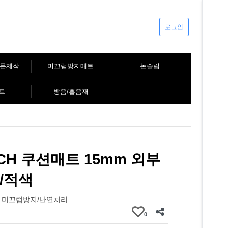
로그인
주문제작
미끄럼방지매트
논슬립
트
방음/흡음재
ECH 쿠션매트 15mm 외부
/적색
 미끄럼방지/난연처리
0