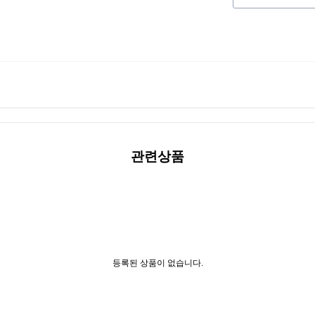
관련상품
등록된 상품이 없습니다.