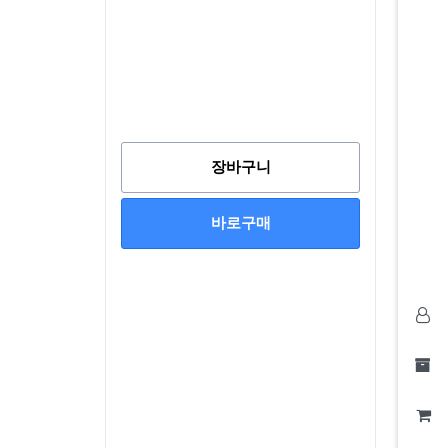
장바구니
바로구매