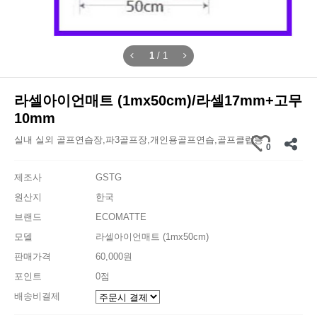
1
/
1
라셀아이언매트 (1mx50cm)/라셀17mm+고무
10mm
실내 실외 골프연습장,파3골프장,개인용골프연습,골프클럽등
0
제조사
GSTG
원산지
한국
브랜드
ECOMATTE
모델
라셀아이언매트 (1mx50cm)
판매가격
60,000원
포인트
0점
배송비결제