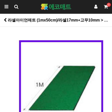
0
라셀아이언매트 (1mx50cm)/라셀17mm+고무10mm > 인조잔디