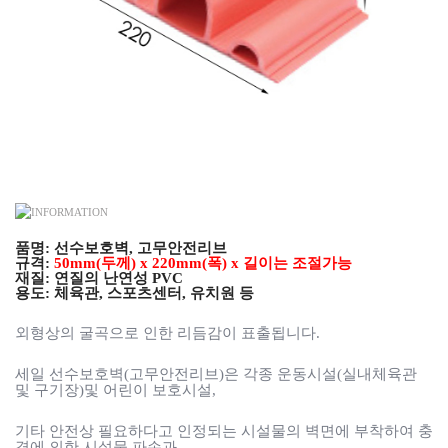
품명: 선수보호벽, 고무안전리브
규격:
50mm(두께) x 220mm(폭) x 길이는 조절가능
재질: 연질의 난연성 PVC
용도: 체육관, 스포츠센터, 유치원 등
외형상의 굴곡으로 인한 리듬감이 표출됩니다.
세일 선수보호벽(고무안전리브)은 각종 운동시설(실내체육관
및 구기장)및 어린이 보호시설,
기타 안전상 필요하다고 인정되는 시설물의 벽면에 부착하여 충
격에 의한 시설물 파손과,