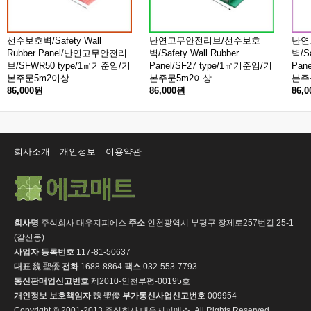
선수보호벽/Safety Wall
난연고무안전리브/선수보호
난연
Rubber Panel/난연고무안전리
벽/Safety Wall Rubber
벽/Sa
브/SFWR50 type/1㎡기준임/기
Panel/SF27 type/1㎡기준임/기
Pan
본주문5m2이상
본주문5m2이상
본주
86,000원
86,000원
86,
회사소개
개인정보
이용약관
회사명
주식회사 대우지피에스
주소
인천광역시 부평구 장제로257번길 25-1
(갈산동)
사업자 등록번호
117-81-50637
대표
魏 聖優
전화
1688-8864
팩스
032-553-7793
통신판매업신고번호
제2010-인천부평-00195호
개인정보 보호책임자
魏 聖優
부가통신사업신고번호
009954
Copyright © 2001-2013 주식회사 대우지피에스. All Rights Reserved.