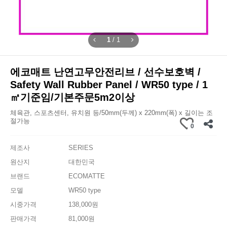
1
/
1
에코매트 난연고무안전리브 / 선수보호벽 /
Safety Wall Rubber Panel / WR50 type / 1
㎡기준임/기본주문5m2이상
체육관, 스포츠센터, 유치원 등/50mm(두께) x 220mm(폭) x 길이는 조
절가능
0
제조사
SERIES
원산지
대한민국
브랜드
ECOMATTE
모델
WR50 type
시중가격
138,000원
판매가격
81,000원