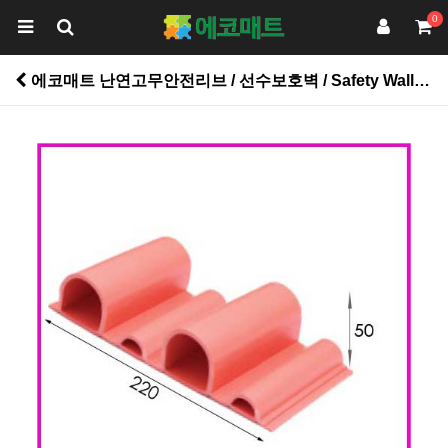
0
에코매트 난연고무안전리브 / 선수보호벽 / Safety Wall Rubber Panel / WR50 type / 1㎡기준임/기본주문5m2이상 > 스포츠바닥재