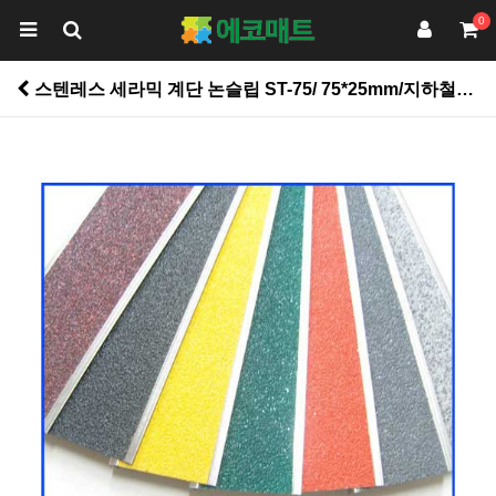
0
스텐레스 세라믹 계단 논슬립 ST-75/ 75*25mm/지하철계단 육교 학교 통행량이 많은곳 > 논슬립