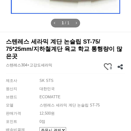
1
/
1
스텐레스 세라믹 계단 논슬립 ST-75/
75*25mm/지하철계단 육교 학교 통행량이 많
은곳
스텐레스304+고강도세라믹
0
제조사
SK STS
원산지
대한민국
브랜드
ECOMATTE
모델
스텐레스 세라믹 계단 논슬립 ST-75
판매가격
12,500원
포인트
0점
배송비결제